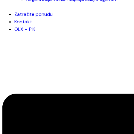
Zatražite ponudu
Kontakt
OLX – PIK