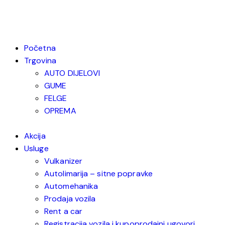
Početna
Trgovina
AUTO DIJELOVI
GUME
FELGE
OPREMA
Akcija
Usluge
Vulkanizer
Autolimarija – sitne popravke
Automehanika
Prodaja vozila
Rent a car
Registracija vozila i kupoprodajni ugovori