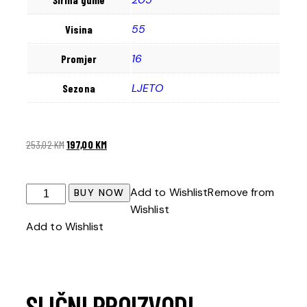
55
Visina
16
Promjer
LJETO
Sezona
253,02
KM
197,00
KM
Add to Wishlist
Remove from
BUY NOW
Wishlist
Add to Wishlist
SLIČNI PROIZVODI