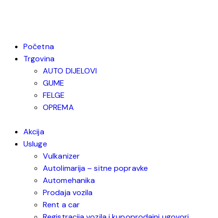
Početna
Trgovina
AUTO DIJELOVI
GUME
FELGE
OPREMA
Akcija
Usluge
Vulkanizer
Autolimarija – sitne popravke
Automehanika
Prodaja vozila
Rent a car
Registracija vozila i kupoprodajni ugovori