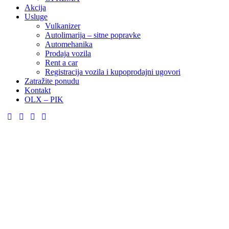
Akcija
Usluge
Vulkanizer
Autolimarija – sitne popravke
Automehanika
Prodaja vozila
Rent a car
Registracija vozila i kupoprodajni ugovori
Zatražite ponudu
Kontakt
OLX – PIK