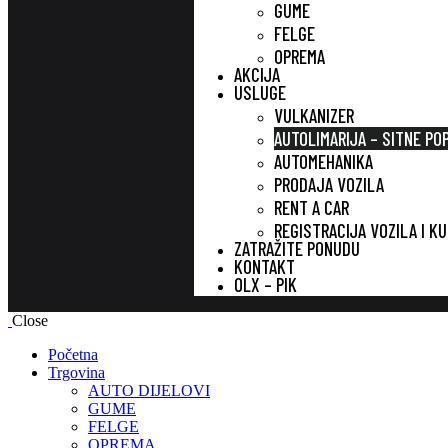
GUME
FELGE
OPREMA
AKCIJA
USLUGE
VULKANIZER
AUTOLIMARIJA – SITNE PO
AUTOMEHANIKA
PRODAJA VOZILA
RENT A CAR
REGISTRACIJA VOZILA I K
ZATRAŽITE PONUDU
KONTAKT
OLX – PIK
Close
Početna
Trgovina
AUTO DIJELOVI
GUME
FELGE
OPREMA