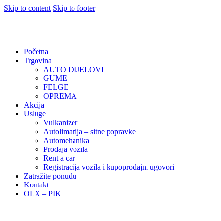
Skip to content
Skip to footer
Početna
Trgovina
AUTO DIJELOVI
GUME
FELGE
OPREMA
Akcija
Usluge
Vulkanizer
Autolimarija – sitne popravke
Automehanika
Prodaja vozila
Rent a car
Registracija vozila i kupoprodajni ugovori
Zatražite ponudu
Kontakt
OLX – PIK