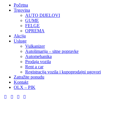
Početna
Trgovina
AUTO DIJELOVI
GUME
FELGE
OPREMA
Akcija
Usluge
Vulkanizer
Autolimarija – sitne popravke
Automehanika
Prodaja vozila
Rent a car
Registracija vozila i kupoprodajni ugovori
Zatražite ponudu
Kontakt
OLX – PIK