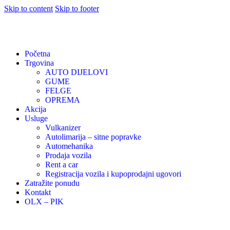
Skip to content
Skip to footer
Početna
Trgovina
AUTO DIJELOVI
GUME
FELGE
OPREMA
Akcija
Usluge
Vulkanizer
Autolimarija – sitne popravke
Automehanika
Prodaja vozila
Rent a car
Registracija vozila i kupoprodajni ugovori
Zatražite ponudu
Kontakt
OLX – PIK