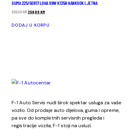
GUMA 225/50R17 LOHA 98W K135H HANKOOK LJETNA
328,30
KM
256,00
KM
DODAJ U KORPU
F-1 Auto Servis nudi širok spektar usluga za vaše
vozilo. Od prodaje auto dijelova, guma i opreme,
pa sve do kompletnih servisnih pregleda i
registracije vozila, F-1 stoji na usluzi.