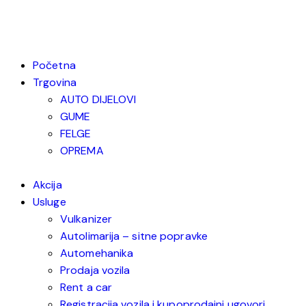
Početna
Trgovina
AUTO DIJELOVI
GUME
FELGE
OPREMA
Akcija
Usluge
Vulkanizer
Autolimarija – sitne popravke
Automehanika
Prodaja vozila
Rent a car
Registracija vozila i kupoprodajni ugovori