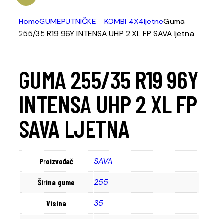
Home
GUME
PUTNIČKE - KOMBI 4X4
ljetne
Guma
255/35 R19 96Y INTENSA UHP 2 XL FP SAVA ljetna
GUMA 255/35 R19 96Y
INTENSA UHP 2 XL FP
SAVA LJETNA
SAVA
Proizvođač
255
Širina gume
35
Visina