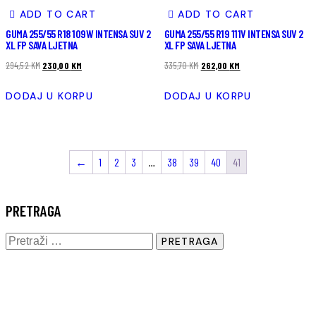
ADD TO CART
ADD TO CART
GUMA 255/55 R18 109W INTENSA SUV 2
GUMA 255/55 R19 111V INTENSA SUV 2
XL FP SAVA LJETNA
XL FP SAVA LJETNA
294,52
KM
230,00
KM
335,70
KM
262,00
KM
DODAJ U KORPU
DODAJ U KORPU
←
1
2
3
…
38
39
40
41
PRETRAGA