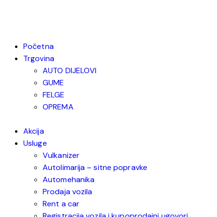
Početna
Trgovina
AUTO DIJELOVI
GUME
FELGE
OPREMA
Akcija
Usluge
Vulkanizer
Autolimarija – sitne popravke
Automehanika
Prodaja vozila
Rent a car
Registracija vozila i kupoprodajni ugovori