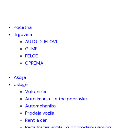
Početna
Trgovina
AUTO DIJELOVI
GUME
FELGE
OPREMA
Akcija
Usluge
Vulkanizer
Autolimarija – sitne popravke
Automehanika
Prodaja vozila
Rent a car
Registracija vozila i kupoprodajni ugovori