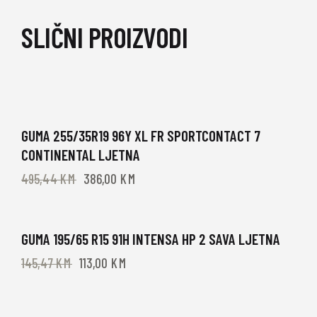
SLIČNI PROIZVODI
-22%
GUMA 255/35R19 96Y XL FR SPORTCONTACT 7
CONTINENTAL LJETNA
495,44
KM
386,00
KM
-22%
GUMA 195/65 R15 91H INTENSA HP 2 SAVA LJETNA
145,47
KM
113,00
KM