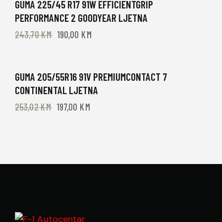
-22%
GUMA 225/45 R17 91W EFFICIENTGRIP
PERFORMANCE 2 GOODYEAR LJETNA
243,70
KM
190,00
KM
-22%
GUMA 205/55R16 91V PREMIUMCONTACT 7
CONTINENTAL LJETNA
253,02
KM
197,00
KM