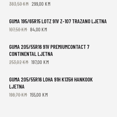
383,50
KM
299,00
KM
GUMA 195/65R15 LOTZ 91V Z-107 TRAZANO LJETNA
-92%
107,50
KM
84,00
KM
GUMA 205/55R16 91V PREMIUMCONTACT 7
-22%
CONTINENTAL LJETNA
253,02
KM
197,00
KM
GUMA 205/55R16 LOHA 91H K135H HANKOOK
-22%
LJETNA
198,70
KM
155,00
KM