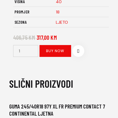
VISINA
40
PROMJER
18
SEZONA
LJETO
406,75
KM
317,00
KM
BUY NOW
SLIČNI PROIZVODI
GUMA 245/40R18 97Y XL FR PREMIUM CONTACT 7
-22%
CONTINENTAL LJETNA