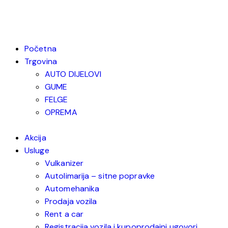
Početna
Trgovina
AUTO DIJELOVI
GUME
FELGE
OPREMA
Akcija
Usluge
Vulkanizer
Autolimarija – sitne popravke
Automehanika
Prodaja vozila
Rent a car
Registracija vozila i kupoprodajni ugovori