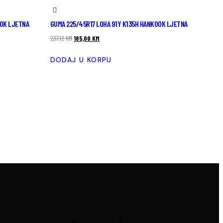
OOK LJETNA
GUMA 225/45R17 LOHA 91Y K135H HANKOOK LJETNA
237,12
KM
185,00
KM
DODAJ U KORPU