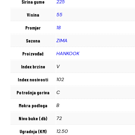
225
Širina gume
55
Visina
18
Promjer
ZIMA
Sezona
HANKOOK
Proizvođač
V
Index brzine
102
Index nosivosti
C
Potrošnja goriva
B
Mokra podloga
72
Nivo buke (db)
12.50
Ugradnja (KM)