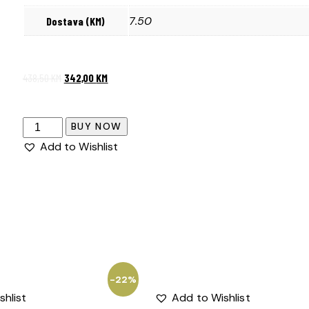
7.50
Dostava (KM)
438,50
KM
342,00
KM
BUY NOW
Add to Wishlist
-22%
shlist
Add to Wishlist