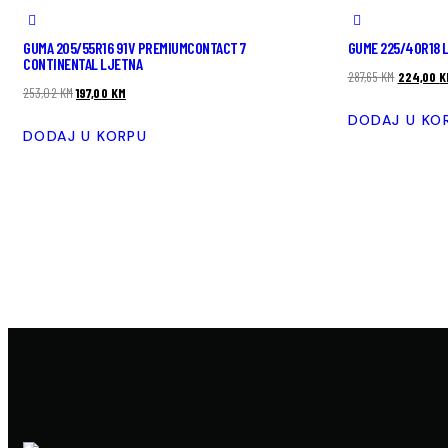
GUMA 205/55R16 91V PREMIUMCONTACT 7
GUME 225/40R18 
CONTINENTAL LJETNA
287,65
KM
224,00
K
253,02
KM
197,00
KM
DODAJ U KO
DODAJ U KORPU