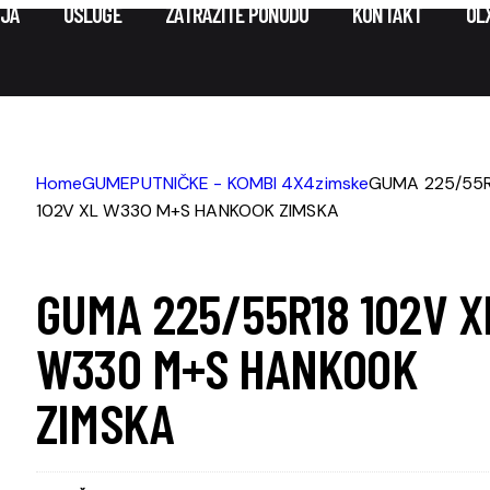
IJA
USLUGE
ZATRAŽITE PONUDU
KONTAKT
OLX
Home
GUME
PUTNIČKE - KOMBI 4X4
zimske
GUMA 225/55R
102V XL W330 M+S HANKOOK ZIMSKA
GUMA 225/55R18 102V X
W330 M+S HANKOOK
ZIMSKA