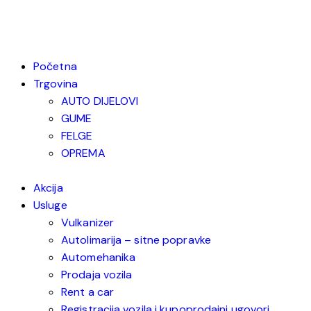
Početna
Trgovina
AUTO DIJELOVI
GUME
FELGE
OPREMA
Akcija
Usluge
Vulkanizer
Autolimarija – sitne popravke
Automehanika
Prodaja vozila
Rent a car
Registracija vozila i kupoprodajni ugovori