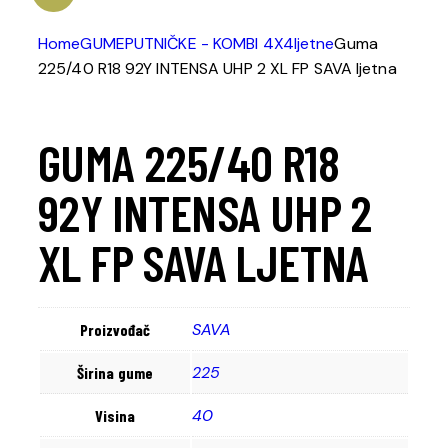
Home
GUME
PUTNIČKE - KOMBI 4X4
ljetne
Guma
225/40 R18 92Y INTENSA UHP 2 XL FP SAVA ljetna
GUMA 225/40 R18
92Y INTENSA UHP 2
XL FP SAVA LJETNA
SAVA
Proizvođač
225
Širina gume
40
Visina