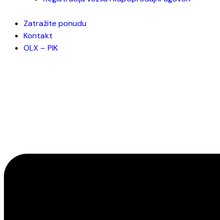
Zatražite ponudu
Kontakt
OLX – PIK