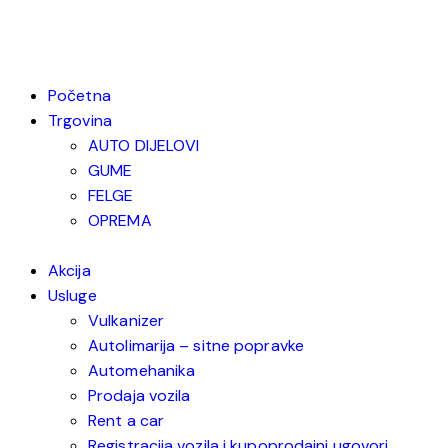
Početna
Trgovina
AUTO DIJELOVI
GUME
FELGE
OPREMA
Akcija
Usluge
Vulkanizer
Autolimarija – sitne popravke
Automehanika
Prodaja vozila
Rent a car
Registracija vozila i kupoprodajni ugovori