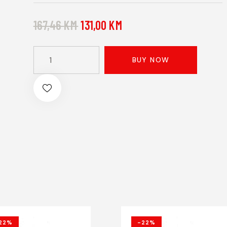
167,46
KM
131,00
KM
BUY NOW
22%
-22%