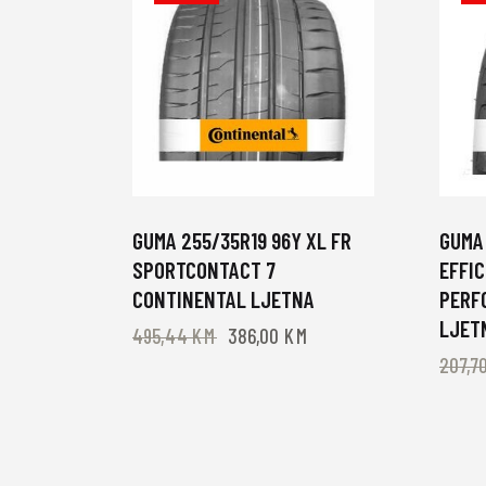
GUMA 255/35R19 96Y XL FR
GUMA 
SPORTCONTACT 7
EFFIC
CONTINENTAL LJETNA
PERF
LJET
495,44
KM
386,00
KM
207,7