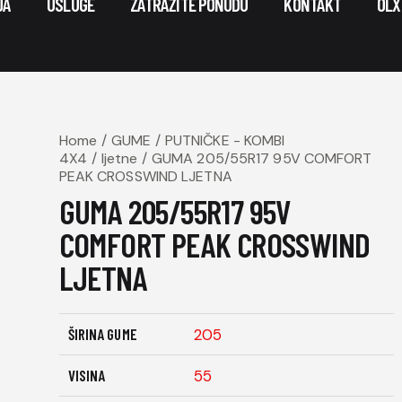
JA
USLUGE
ZATRAŽITE PONUDU
KONTAKT
OLX
Home
GUME
PUTNIČKE - KOMBI
4X4
ljetne
GUMA 205/55R17 95V COMFORT
PEAK CROSSWIND LJETNA
GUMA 205/55R17 95V
COMFORT PEAK CROSSWIND
LJETNA
ŠIRINA GUME
205
VISINA
55