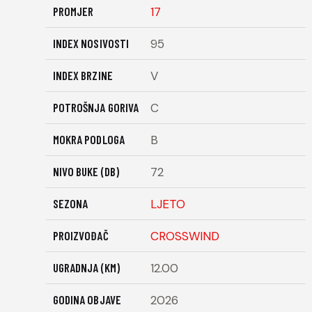
PROMJER
17
INDEX NOSIVOSTI
95
INDEX BRZINE
V
POTROŠNJA GORIVA
C
MOKRA PODLOGA
B
NIVO BUKE (DB)
72
SEZONA
LJETO
PROIZVOĐAČ
CROSSWIND
UGRADNJA (KM)
12.00
GODINA OBJAVE
2026