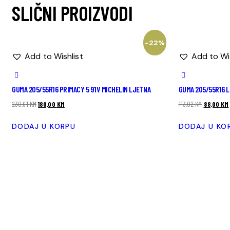
SLIČNI PROIZVODI
-22%
Add to Wishlist
Add to Wi
GUMA 205/55R16 PRIMACY 5 91V MICHELIN LJETNA
GUMA 205/55R16 L
230,61
KM
180,00
KM
113,02
KM
88,00
KM
DODAJ U KORPU
DODAJ U KO