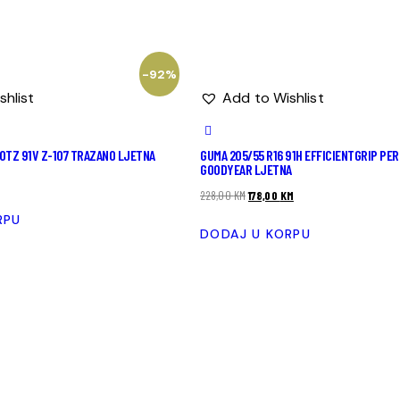
-92%
shlist
Add to Wishlist
OTZ 91V Z-107 TRAZANO LJETNA
GUMA 205/55 R16 91H EFFICIENTGRIP PE
GOODYEAR LJETNA
228,00
KM
178,00
KM
RPU
DODAJ U KORPU