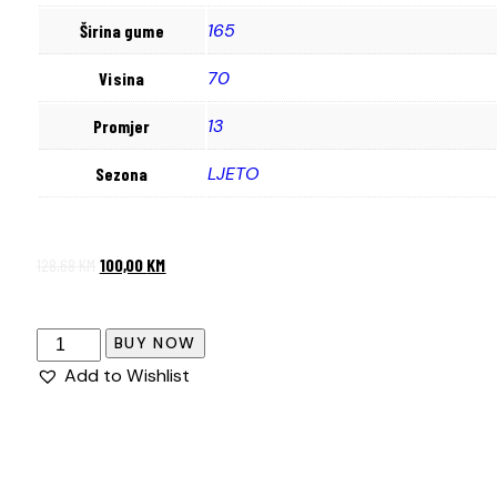
165
Širina gume
70
Visina
13
Promjer
LJETO
Sezona
128,68
KM
100,00
KM
BUY NOW
Add to Wishlist