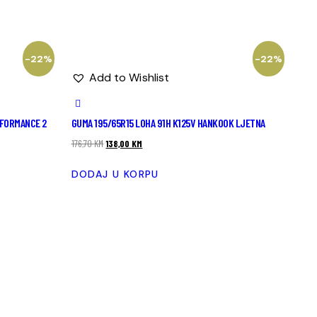
-22%
-22%
Add to Wishlist
RFORMANCE 2
GUMA 195/65R15 LOHA 91H K125V HANKOOK LJETNA
176,70
KM
138,00
KM
DODAJ U KORPU