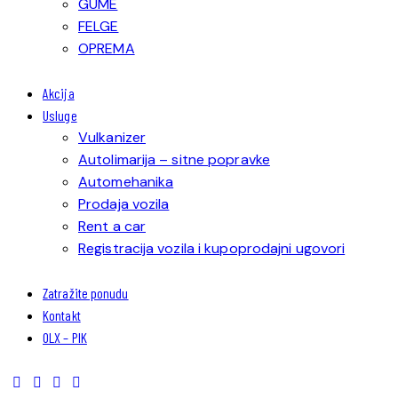
GUME
FELGE
OPREMA
Akcija
Usluge
Vulkanizer
Autolimarija – sitne popravke
Automehanika
Prodaja vozila
Rent a car
Registracija vozila i kupoprodajni ugovori
Zatražite ponudu
Kontakt
OLX – PIK