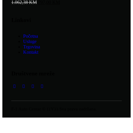
1.062,38
KM
797,00
KM
Linkovi
Početna
Usluge
Trgovina
Kontakt
Društvene mreže
F-1 Auto Centar © {{Y}}.Sva prava zadržana.