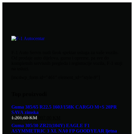
F-1 Auto Servis nudi širok spektar usluga za vaše vozilo.
Od prodaje auto dijelova, guma i opreme, pa sve do
kompletnih servisnih pregleda i registracije vozila, F-1 stoji
na usluzi.
[mc4wp_form id="461" element_id="style-9"]
Top proizvodi
Guma 385/65 R22.5 160J/158K CARGO M+S 20PR
SAVA zimska
1.201,60
KM
997,00
KM
Guma 305/30 ZR21(104Y) EAGLE F1
ASYMMETRIC 3 XL NA0 FP GOODYEAR ljetna